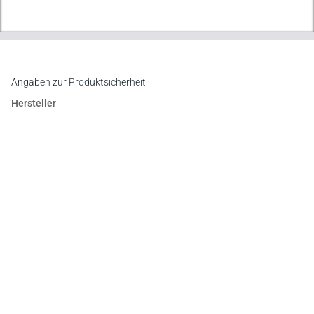
Angaben zur Produktsicherheit
Hersteller
Verlag Dr. Otto Schmidt KG
Gustav-Heinemann-Ufer 58, 50968 Köln
E-Mail:
info@otto-schmidt.de
Newsletter
Abonnieren Sie die kostenlosen Otto-Schmidt-Newsletter
und bleiben Sie über aktuelle Rechtsprechung,
Gesetzgebung und Produktneuheiten informiert!