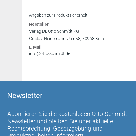
Inhaltsverzeichnis
Angaben zur Produktsicherheit
Vorwort
Hersteller
Leseprobe
Verlag Dr. Otto Schmidt KG
Gustav-Heinemann-Ufer 58, 50968 Köln
E-Mail:
info@otto-schmidt.de
Newsletter
Abonnieren Sie die kostenlosen Otto-Schmidt-
Newsletter und bleiben Sie über aktuelle
Rechtsprechung, Gesetzgebung und
Produktneuheiten informiert!