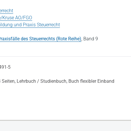
rrecht
e/Kruse AO/FGO
ldung und Praxis Steuerrecht
raxisfälle des Steuerrechts (Rote Reihe)
,
Band 9
491-5
 Seiten,
Lehrbuch / Studienbuch,
Buch flexibler Einband