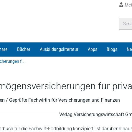
Mei
nare
Bücher
Ausbildungsliteratur
Apps
Blogs
Ne
Lange et al. | Risikomanagement - Vermögensversicherungen für private und gewerbliche Kunden
mögensversicherungen für priv
en / Geprüfte Fachwirtin für Versicherungen und Finanzen
Verlag Versicherungswirtschaft G
hrbuch für die Fachwirt-Fortbildung konzipiert, ist darüber hina