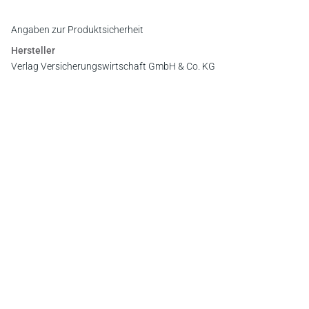
Angaben zur Produktsicherheit
Hersteller
Verlag Versicherungswirtschaft GmbH & Co. KG
An der RaumFabrik 35, 76227 Karlsruhe
E-Mail:
vertrieb@vvw.de
Newsletter
Abonnieren Sie die kostenlosen Otto-Schmidt-Newsletter
und bleiben Sie über aktuelle Rechtsprechung,
Gesetzgebung und Produktneuheiten informiert!
Zur Abonnement-Auswahl