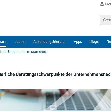
Mei
nare
Bücher
Ausbildungsliteratur
Apps
Blogs
Ne
inar | Unternehmertestamente
teuerliche Beratungsschwerpunkte der Unternehmensnac