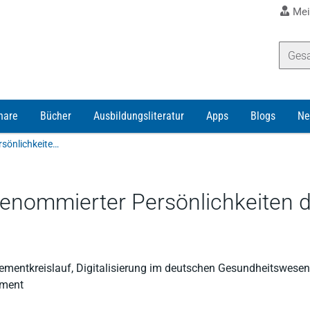
Mei
nare
Bücher
Ausbildungsliteratur
Apps
Blogs
Ne
Wagner | Standpunkte – Beiträge renommierter Persönlichkeiten der Versicherungswirtschaft in Leipziger Seminaren
enommierter Persönlichkeiten d
entkreislauf, Digitalisierung im deutschen Gesundheitswesen, 
ement