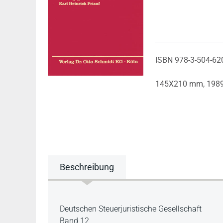
ISBN 978-3-504-62
145X210 mm,
198
Beschreibung
Beschreibung
Deutschen Steuerjuristische Gesellschaft
Band 12