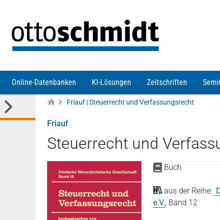
Direkt zum Inhalt
Online-Datenbanken
KI-Lösungen
Zeitschriften
Semi
Friauf | Steuerrecht und Verfassungsrecht
Friauf
Steuerrecht und Verfass
Buch
aus der Reihe:
D
e.V.
,
Band 12