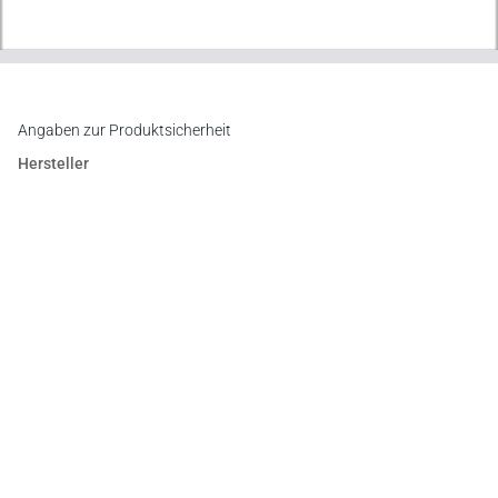
Angaben zur Produktsicherheit
Hersteller
Verlag Versicherungswirtschaft GmbH & Co. KG
An der RaumFabrik 35, 76227 Karlsruhe
E-Mail:
vertrieb@vvw.de
Newsletter
Abonnieren Sie die kostenlosen Otto-Schmidt-Newsletter
und bleiben Sie über aktuelle Rechtsprechung,
Gesetzgebung und Produktneuheiten informiert!