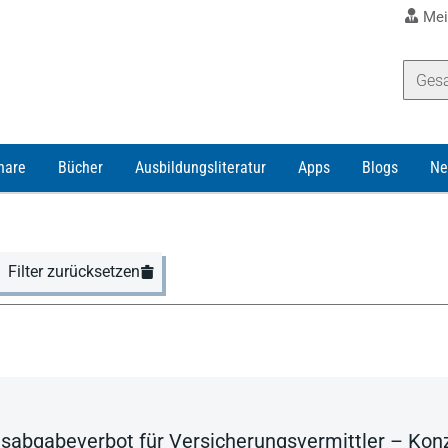
Mei
nare
Bücher
Ausbildungsliteratur
Apps
Blogs
Ne
Filter zurücksetzen
nsabgabeverbot für Versicherungsvermittler – Konz