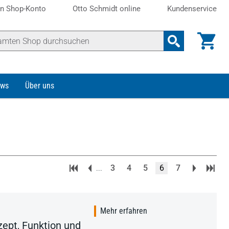
n Shop-Konto
Otto Schmidt online
Kundenservice
ws
Über uns
...
3
4
5
6
7
Mehr erfahren
ept, Funktion und