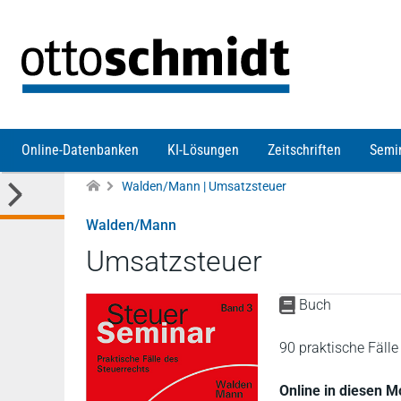
Direkt zum Inhalt
Online-Datenbanken
KI-Lösungen
Zeitschriften
Semi
Walden/Mann | Umsatzsteuer
Walden/Mann
Umsatzsteuer
Buch
90 praktische Fäll
Online in diesen 