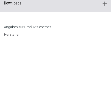
Downloads
+
Downloads
Register
Angaben zur Produktsicherheit
Hersteller
C.F. Müller Verlag
Waldhofer Straße 100, 69123 Heidelberg
E-Mail:
info@cfmueller.de
Newsletter
Abonnieren Sie die kostenlosen Otto-Schmidt-Newsletter
und bleiben Sie über aktuelle Rechtsprechung,
Gesetzgebung und Produktneuheiten informiert!