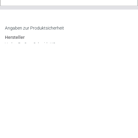
Angaben zur Produktsicherheit
Hersteller
Verlag Dr. Otto Schmidt KG
Gustav-Heinemann-Ufer 58, 50968 Köln
E-Mail:
info@otto-schmidt.de
Newsletter
Abonnieren Sie die kostenlosen Otto-Schmidt-Newsletter
und bleiben Sie über aktuelle Rechtsprechung,
Gesetzgebung und Produktneuheiten informiert!