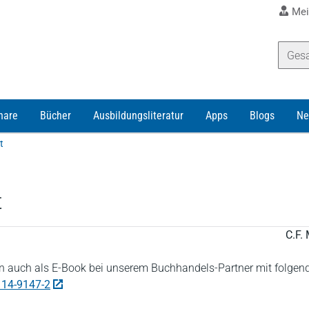
Mei
nare
Bücher
Ausbildungsliteratur
Apps
Blogs
Ne
t
t
C.F. 
 auch als E-Book bei unserem Buchhandels-Partner mit folgen
114-9147-2