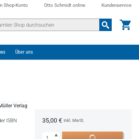
n Shop-Konto
Otto Schmidt online
Kundenservice
ws
Über uns
Müller Verlag
35,00 €
der ISBN
inkl. MwSt.
Anzahl
In den Warenkorb