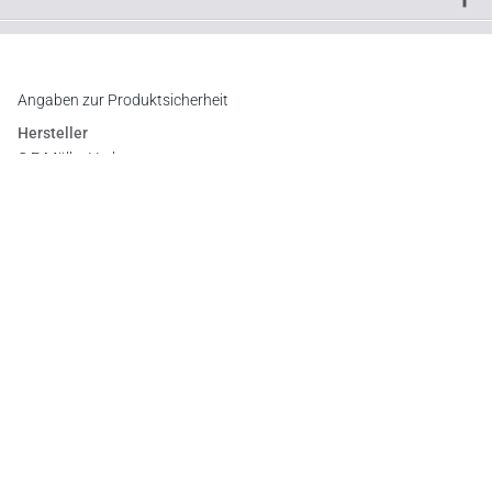
Downloads
Inhaltsverzeichnis
Leseprobe
Angaben zur Produktsicherheit
Hersteller
C.F. Müller Verlag
Waldhofer Straße 100, 69123 Heidelberg
E-Mail:
info@cfmueller.de
Newsletter
Abonnieren Sie die kostenlosen Otto-Schmidt-Newsletter
und bleiben Sie über aktuelle Rechtsprechung,
Gesetzgebung und Produktneuheiten informiert!