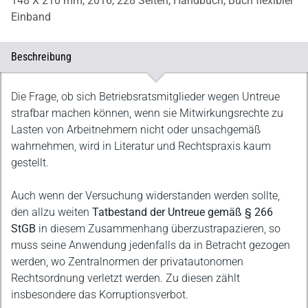
148 X 210 mm,
2016,
228 Seiten,
Handbuch,
Buch flexibler
Einband
Beschreibung
Beschreibung
Die Frage, ob sich Betriebsratsmitglieder wegen Untreue
strafbar machen können, wenn sie Mitwirkungsrechte zu
Lasten von Arbeitnehmern nicht oder unsachgemäß
wahrnehmen, wird in Literatur und Rechtspraxis kaum
gestellt.
Auch wenn der Versuchung widerstanden werden sollte,
den allzu weiten
Tatbestand der Untreue gemäß § 266
StGB
in diesem Zusammenhang überzustrapazieren, so
muss seine Anwendung jedenfalls da in Betracht gezogen
werden, wo Zentralnormen der privatautonomen
Rechtsordnung verletzt werden. Zu diesen zählt
insbesondere das Korruptionsverbot.