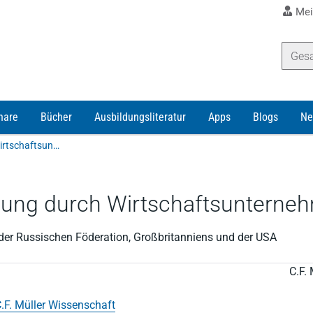
Mei
nare
Bücher
Ausbildungsliteratur
Apps
Blogs
Ne
Waltenberg | Vermeidung von Bestechung durch Wirtschaftsunternehmen
ung durch Wirtschaftsunterne
, der Russischen Föderation, Großbritanniens und der USA
C.F. 
.F. Müller Wissenschaft