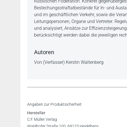
Russischen Föderation. Konkret gegenübergeste
Bestechungsstraftatbestände für In- und Aus
und im geschäftlichen Verkehr, sowie die Veran
Leitungspersonen, Organe und Vertreter. Rege
und analysiert, Ansätze zur Effizienzsteigerun
berücksichtigt werden dabei die jeweiligen rech
Autoren
Von (Verfasser) Kerstin Waltenberg
Angaben zur Produktsicherheit
Hersteller
C.F. Müller Verlag
Waldhofer Straße 100, 69123 Heidelberg