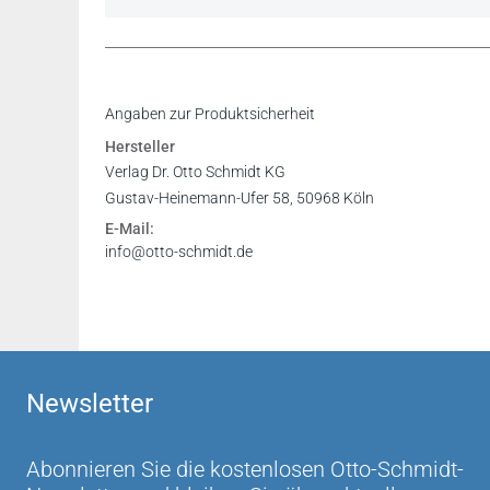
„Antizipiert lässt sich konstatieren, dass dem
Angaben zur Produktsicherheit
untersucht zu haben, dessen zusammenführende
Hersteller
Regierungsrat Dr. Michael Hippeli, LL.M., MB
Verlag Dr. Otto Schmidt KG
Gustav-Heinemann-Ufer 58, 50968 Köln
E-Mail:
info@otto-schmidt.de
Newsletter
Abonnieren Sie die kostenlosen Otto-Schmidt-