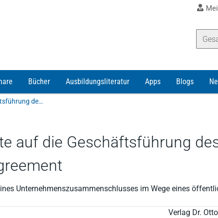
Mei
nare
Bücher
Ausbildungsliteratur
Apps
Blogs
Ne
Arens | Vertragliche Einflussrechte auf die Geschäftsführung des Vorstandes durch ein Business Combination Agreement
hte auf die Geschäftsführung de
greement
el eines Unternehmenszusammenschlusses im Wege eines öffent
Verlag Dr. Ot