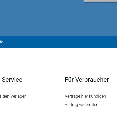
Arens | Vertragliche Einflussrechte auf die Geschäftsführung des Vorstandes durch ein Business Combination Agreement
-Service
Für Verbraucher
s den Verlagen
Verträge hier kündigen
Vertrag widerrufen