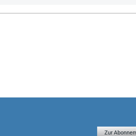
 Verfasser in jedem Falle das Verdienst zukommt, ein Feld
 Bearbeitung der Praxisanwender sehnlichst erwartet hat.“
A (MDX), NZG 13/2015
Zur Abonnem