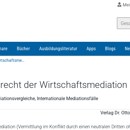
Mei
nare
Bücher
Ausbildungsliteratur
Apps
Blogs
Ne
Eidenmüller | Vertrags- und Verfahrensrecht der Wirtschaftsmediation
recht der Wirtschaftsmediation
ationsvergleiche, Internationale Mediationsfälle
Verlag Dr. Ot
iation (Vermittlung im Konflikt durch einen neutralen Dritten o