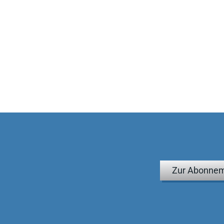
004
Zur Abonnem