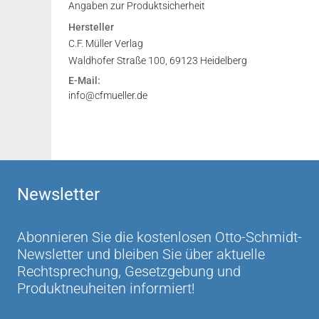
Inhaltsverzeichnis
Angaben zur Produktsicherheit
Hersteller
C.F. Müller Verlag
Rechtsanwalt Christoph Schmelz in: NJW 25/2
Waldhofer Straße 100, 69123 Heidelberg
E-Mail:
Mit Nachdruck zur Lektüre zu empfehlen
info@cfmueller.de
www.studjur-online.de
Die Lektüre ist ein Gewinn...
Jura 4/2000
Newsletter
Abonnieren Sie die kostenlosen Otto-Schmidt-
Newsletter und bleiben Sie über aktuelle
Rechtsprechung, Gesetzgebung und
Produktneuheiten informiert!