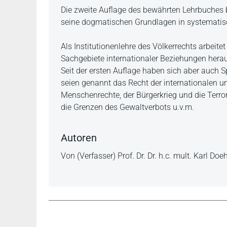
Beschreibung
Die zweite Auflage des bewährten Lehrbuches b
seine dogmatischen Grundlagen in systematis
Als Institutionenlehre des Völkerrechts arbeite
Sachgebiete internationaler Beziehungen hera
Seit der ersten Auflage haben sich aber auch Sp
seien genannt das Recht der internationalen u
Menschenrechte, der Bürgerkrieg und die Terror
die Grenzen des Gewaltverbots u.v.m.
Autoren
Von (Verfasser) Prof. Dr. Dr. h.c. mult. Karl Do