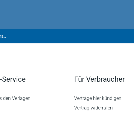
Meissner/Schrehardt | Was bringt das BRSG II für die bAV? Versorgungsordnung für die bKV? Geldwäsche: Neue Pflichten für Vermittler!
-Service
Für Verbraucher
s den Verlagen
Verträge hier kündigen
Vertrag widerrufen