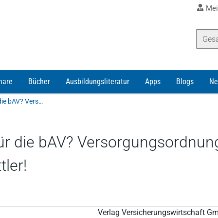
Mei
nare
Bücher
Ausbildungsliteratur
Apps
Blogs
Ne
Meissner/Schrehardt | Was bringt das BRSG II für die bAV? Versorgungsordnung für die bKV? Geldwäsche: Neue Pflichten für Vermittler!
für die bAV? Versorgungsordnun
tler!
Verlag Versicherungswirtschaft G