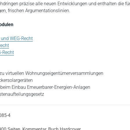
hdringen präzise alle neuen Entwicklungen und enthalten die fü
gen, frischen Argumentationslinien.
Modulen
- und WEG-Recht
recht
G-Recht
zu virtuellen Wohnungseigentümerversammlungen
ckersolargeräten
 beim Einbau Erneuerbarer-Energien-Anlagen
stenaufteilungsgesetz
085-4
900 Seiten,
Kommentar,
Buch Hardcover