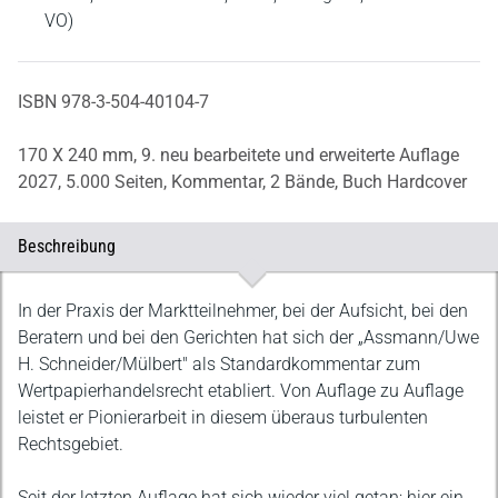
VO)
ISBN 978-3-504-40104-7
170 X 240 mm,
9. neu bearbeitete und erweiterte Auflage
2027,
5.000 Seiten,
Kommentar,
2 Bände,
Buch Hardcover
Beschreibung
Beschreibung
In der Praxis der Marktteilnehmer, bei der Aufsicht, bei den
Beratern und bei den Gerichten hat sich der „Assmann/Uwe
H. Schneider/Mülbert" als Standardkommentar zum
Wertpapierhandelsrecht etabliert. Von Auflage zu Auflage
leistet er Pionierarbeit in diesem überaus turbulenten
Rechtsgebiet.
Seit der letzten Auflage hat sich wieder viel getan; hier ein