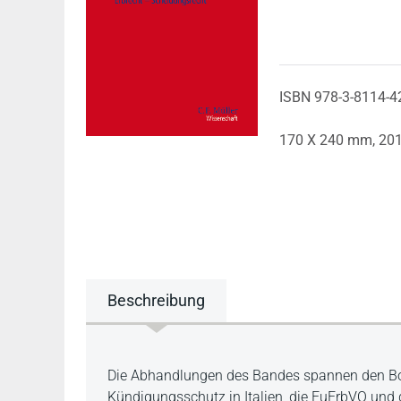
ISBN 978-3-8114-4
170 X 240 mm,
20
Beschreibung
Beschreibung
Die Abhandlungen des Bandes spannen den Bog
Kündigungsschutz in Italien, die EuErbVO und 