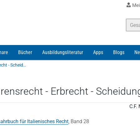
Mei
nare
Bücher
Ausbildungsliteratur
Apps
Blogs
Ne
Henrich | Wirtschaftsrecht - Verfahrensrecht - Erbrecht - Scheidungsrecht
hrensrecht - Erbrecht - Scheidun
C.F. 
ahrbuch für Italienisches Recht
,
Band 28