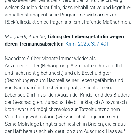
persistierender Delinquenz verbunden sind. Gleichzeitig
weisen Studien darauf hin, dass rehabilitative und kognitiv-
verhaltenstherapeutische Programme wirksamer zur
Rückfallreduktion beitragen als rein strafende Maßnahmen.
Marquardt, Annette
,
Tötung der Lebensgefährtin wegen
deren Trennungsabsichten
,
Krimi 2026, 397-401
Nachdem A über Monate immer wieder als
Anzeigeerstatter (Behauptung: Ärzte hätten ihn vergiftet
und nicht richtig behandelt) und als Beschuldigter
(Bedrohungen zum Nachteil seiner Lebensgefährtin und
von Nachbarn) in Erscheinung trat, ersticht er seine
Lebensgefährtin vor den Augen der Kinder und des Bruders
der Geschädigten. Zunächst bleibt unklar, ob A psychisch
krank war und möglicherweise zur Tatzeit unter einem
Vergiftungswahn stand (wie zunächst angenommen).
Seine Motivlage bringt er schließlich in Briefen, die er aus
der Haft heraus schieb, deutlich zum Ausdruck: Hass auf