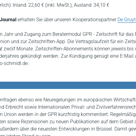
ich): Inland: 22,60 € (inkl. MwSt.), Ausland: 34,10 €
Journal
erhalten Sie über unseren Kooperationspartner
De Gruyt
m Jahr und Zugang zum Beratermodul GPR - Zeitschrift für das P
ion und zur Zeitschriften-App. Die Vertragslaufzeit für ein Zeits
 zwölf Monate. Zeitschriften-Abonnements können jeweils bis 
derjahres gekündigt werden. Zur Kündigung genügt eine E-Mail 
o-schmidt.de.
nfragen ebenso wie Neuregelungen im europäischen Wirtschaft
nd Erbrecht sowie Internationalen Privat- und Zivilverfahrensrech
n Union werden in der GPR kurzfristig kommentiert. Regelmäßig
aten sowie Rezensionen zu neuen Publikationen auf dem Gebiet 
außerdem über die neuesten Entwicklungen in Brüssel. Damit gew