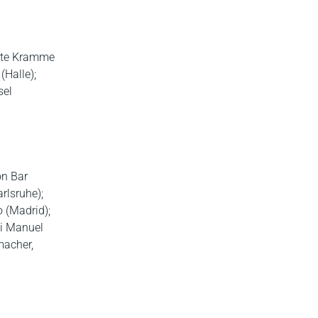
Malte Kramme
(Halle);
sel
on Bar
rlsruhe);
 (Madrid);
ui Manuel
macher,