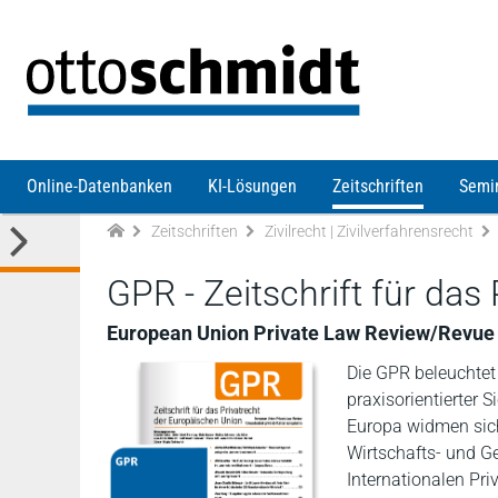
Direkt zum Inhalt
Online-Datenbanken
KI-Lösungen
Zeitschriften
Semi
Zeitschriften
Zivilrecht | Zivilverfahrensrecht
GPR - Zeitschrift für das
European Union Private Law Review/Revue d
Die GPR beleuchtet
praxisorientierter
Europa widmen sic
Wirtschafts- und Ge
Internationalen Pri