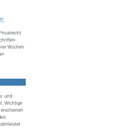
er.
rivatrecht
chriften-
vier Wochen
an
s- und
t. Wichtige
 erscheinen
des
ährleistet