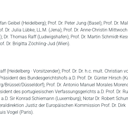
tefan Geibel (Heidelberg); Prof. Dr. Peter Jung (Basel); Prof. Dr. 
. Dr. Julia Lübke, LL.M. (Jena); Prof. Dr. Anne-Christin Mittwoch 
M.); Dr. Thomas Raff (Ludwigshafen); Prof. Dr. Martin Schmidt-Kes
of. Dr. Brigitta Zöchling-Jud (Wien).
aff (Heidelberg · Vorsitzender); Prof. Dr. Dr. h.c. mult. Christian v
Präsident des Bundesgerichtshofs a.D. Prof. Dr. Günter Hirsch (Ka
/Brüssel/Düsseldorf); Prof. Dr. Antonio Manuel Morales Moreno
äsident des portugiesischen Verfassungsgerichts a.D. Prof. Dr. R
a.D. Sir Konrad Schiemann (Luxemburg); Notar Dr. Robert Schu
neraldirektion Justiz der Europäischen Kommission Prof. Dr. Dirk
is Vogel (Paris).