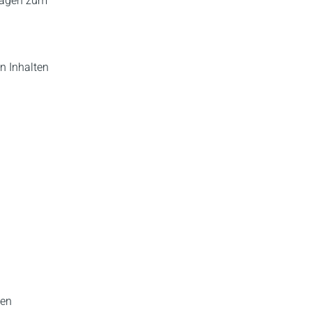
trägen zum
n Inhalten
hen