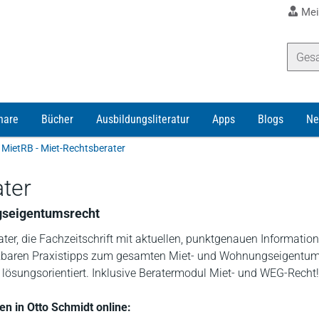
Mei
nare
Bücher
Ausbildungsliteratur
Apps
Blogs
Ne
MietRB - Miet-Rechtsberater
ter
gseigentumsrecht
ter, die Fachzeitschrift mit aktuellen, punktgenauen Informatio
zbaren Praxistipps zum gesamten Miet- und Wohnungseigentum
 lösungsorientiert. Inklusive Beratermodul Miet- und WEG-Recht!
en in Otto Schmidt online: