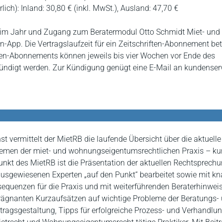
ich): Inland: 30,80 € (inkl. MwSt.), Ausland: 47,70 €
 im Jahr und Zugang zum Beratermodul Otto Schmidt Miet- un
en-App. Die Vertragslaufzeit für ein Zeitschriften-Abonnement be
ten-Abonnements können jeweils bis vier Wochen vor Ende des
ündigt werden. Zur Kündigung genügt eine E-Mail an kundenser
st vermittelt der MietRB die laufende Übersicht über die aktuelle
men der miet- und wohnungseigentumsrechtlichen Praxis – kur
kt des MietRB ist die Präsentation der aktuellen Rechtsprechu
usgewiesenen Experten „auf den Punkt“ bearbeitet sowie mit k
equenzen für die Praxis und mit weiterführenden Beraterhinwei
prägnanten Kurzaufsätzen auf wichtige Probleme der Beratungs-
rtragsgestaltung, Tipps für erfolgreiche Prozess- und Verhandlu