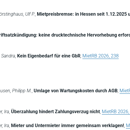
rstinghaus, Ulf P.
,
Mietpreisbremse: in Hessen seit 1.12.2025
riftsatzkündigung: keine drucktechnische Hervorhebung erford
, Sandra
,
Kein Eigenbedarf für eine GbR
,
MietRB 2026, 238
usen, Philipp M.
,
Umlage von Wartungskosten durch AGB
,
Miet
, Ira
,
Überzahlung hindert Zahlungsverzug nicht
,
MietRB 2026,
, Ira
,
Mieter und Untermieter immer gemeinsam verklagen!
,
M