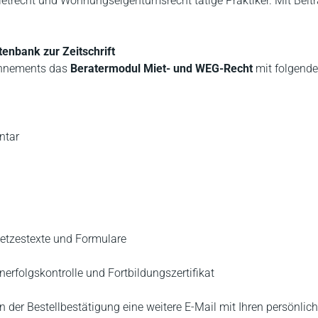
m Mietrecht und Wohnungseigentumsrecht tätige Praktiker. Mit Bei
tenbank zur Zeitschrift
onnements das
Beratermodul Miet- und WEG-Recht
mit folgende
ntar
setzestexte und Formulare
erfolgskontrolle und Fortbildungszertifikat
n der Bestellbestätigung eine weitere E-Mail mit Ihren persönlic