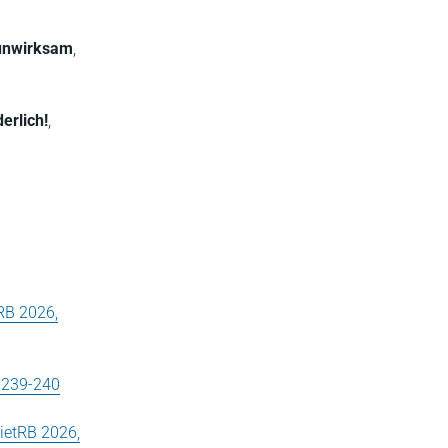
 unwirksam
,
erlich!
,
RB 2026,
 239-240
ietRB 2026,