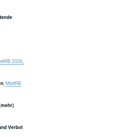
ltende
etRB 2026,
en
,
MietRB
 (mehr)
und Verbot