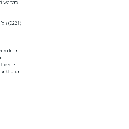
i weitere
fon (0221)
punkte: mit
nd
Ihrer E-
Funktionen