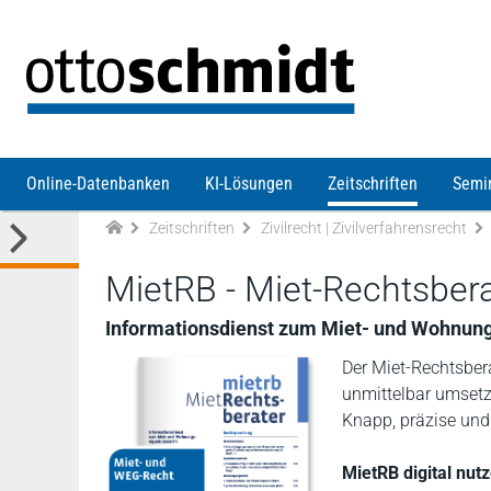
Direkt zum Inhalt
Online-Datenbanken
KI-Lösungen
Zeitschriften
Semi
Zeitschriften
Zivilrecht | Zivilverfahrensrecht
MietRB - Miet-Rechtsbera
Informationsdienst zum Miet- und Wohnun
Der Miet-Rechtsbera
unmittelbar umset
Knapp, präzise und
MietRB digital nutz