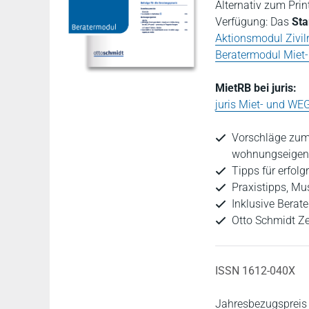
Alternativ zum Prin
Verfügung: Das
Sta
Aktionsmodul Zivil
Beratermodul Miet
MietRB bei juris:
juris Miet- und WE
Vorschläge zum
wohnungseigent
Tipps für erfol
Praxistipps, Mu
Inklusive Bera
Otto Schmidt Ze
ISSN 1612-040X
Jahresbezugspreis 