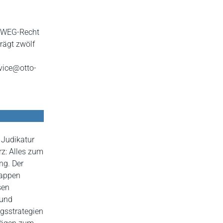
d WEG-Recht
trägt zwölf
vice@otto-
 Judikatur
z: Alles zum
ng. Der
nappen
sen
 und
ngsstrategien