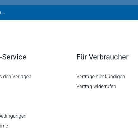
Genzow/Grunewald/Schulte-Nölke | Zwischen Vertragsfreiheit und Verbraucherschutz
-Service
Für Verbraucher
s den Verlagen
Verträge hier kündigen
Vertrag widerrufen
bedingungen
ahme