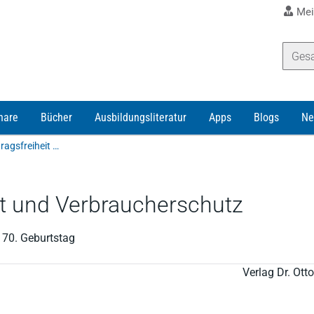
Mei
nare
Bücher
Ausbildungsliteratur
Apps
Blogs
Ne
Genzow/Grunewald/Schulte-Nölke | Zwischen Vertragsfreiheit und Verbraucherschutz
it und Verbraucherschutz
 70. Geburtstag
Verlag Dr. Ot