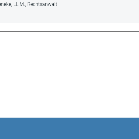
eneke, LL.M., Rechtsanwalt
 damit einen konzisen Überblick über die aktuellen und
iff zu diesem Buch lohnt sich in jedem Fall.
ersität Wien, in: Der Gesellschafter 2-2025
axisorientiert stellt die Kommentierung des Heidelberger
t, aber auch umfassend dar.