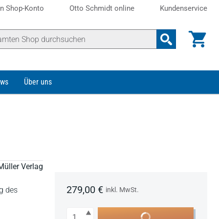
n Shop-Konto
Otto Schmidt online
Kundenservice
ws
Über uns
Müller Verlag
279,00 €
g des
inkl. MwSt.
Anzahl
In den Warenkorb