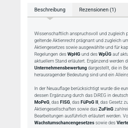
Beschreibung
Rezensionen (1)
Beschreibung
Wissenschaftlich anspruchsvoll und zugleich p
geltende Aktienrecht prägnant und zugleich um
Aktiengesetzes sowie ausgewählte und für kap
Regelungen des
WpHG
und des
WpÜG
auf aktu
aktuellem Stand erläutert. Ergänzend werden d
Unternehmensbewertung
dargestellt, die in
herausragender Bedeutung sind und ein Allei
In der Neuauflage berücksichtigt wurde die eu
dessen Ergänzung durch das DiREG in deutsch
MoPeG
, das
FISG
, das
FüPoG II
, das Gesetz z
Aktiengesellschaften sowie das
ZuFinG
zahlrei
Bearbeitungen ausführlich erläutert werden. V
Wachstumschancengesetzes
sowie des
Viert