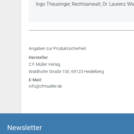
Ingo Theusinger, Rechtsanwalt; Dr. Laurenz Wi
Sie [die Herausgeber; Anm. des Verlags] geben
Inhaltsverzeichnis
Angaben zur Produktsicherheit
maßgeblichen Fragen des Aktienrechts … Der Gr
Vorwort
Hersteller
Prof. Dr. Dr. h.c. Susanne Kalss, Wirtschaftsuniv
Register
C.F. Müller Verlag
Leseprobe
Waldhofer Straße 100, 69123 Heidelberg
Wissenschaftlich anspruchsvoll und zugleich pr
E-Mail:
Kommentars das geltende Aktienrecht prägnan
info@cfmueller.de
Beilage VerbandsNachrichten 3/2021
Newsletter