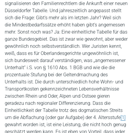
signalisieren den Familienrechtlern die Ankunft einer neuen
Düsseldorfer Tabelle. Und jahreszeitlich angepasst stellt
sich die Frage: Gibt’s mehr als im letzten Jahr? Weil sich
die Mindestbedarfssätze erhöht haben gibt‘s angemessen
mehr. Sonst noch was? Ja: Eine einheitliche Tabelle für das
ganze Bundesgebiet. Das ist zwar wie gewohnt, aber weder
gewöhnlich noch selbstverständlich. Wer Juristen kennt,
weiß, dass es für Oberlandesgerichte ungewöhnlich ist,
sich bundesweit darauf verständigen, was „angemessener
Unterhalt“ i.S. von § 1610 Abs. 1 BGB und wie die die
prozentuale Stufung bei der Geltendmachung des
Unterhalts ist. Die durch unterschiedlich hohe Wohn- und
Transportkosten gekennzeichneten Lebensverhältnisse
zwischen Rhein und Oder, Alpen und Ostsee gieren
geradezu nach regionaler Differenzierung. Dass die
Einheitlichkeit der Tabelle trotz des dogmatischen Streits
um die Abflachung (oder gar Aufgabe) der 4. Altersstufe
[1]
gewahrt worden ist, ist eine Leistung, die nicht hoch genug
geschätzt werden kann. Es ist eben von Vorteil, dass jeder