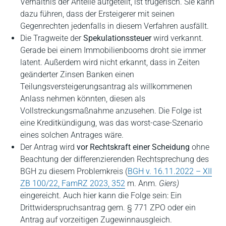
Verhältnis der Anteile aufgeteilt, ist trügerisch. Sie kann
dazu führen, dass der Ersteigerer mit seinen
Gegenrechten jedenfalls in diesem Verfahren ausfällt.
Die Tragweite der
Spekulationssteuer
wird verkannt.
Gerade bei einem Immobilienbooms droht sie immer
latent. Außerdem wird nicht erkannt, dass in Zeiten
geänderter Zinsen Banken einen
Teilungsversteigerungsantrag als willkommenen
Anlass nehmen könnten, diesen als
Vollstreckungsmaßnahme anzusehen. Die Folge ist
eine Kreditkündigung, was das worst-case-Szenario
eines solchen Antrages wäre.
Der Antrag wird
vor Rechtskraft einer Scheidung
ohne
Beachtung der differenzierenden Rechtsprechung des
BGH zu diesem Problemkreis (
BGH v. 16.11.2022 – XII
ZB 100/22, FamRZ 2023, 352
m. Anm.
Giers)
eingereicht. Auch hier kann die Folge sein: Ein
Drittwiderspruchsantrag gem. § 771 ZPO oder ein
Antrag auf vorzeitigen Zugewinnausgleich.