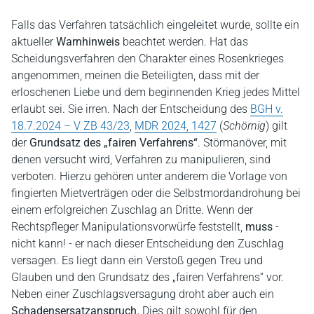
Falls das Verfahren tatsächlich eingeleitet wurde, sollte ein
aktueller
Warnhinweis
beachtet werden. Hat das
Scheidungsverfahren den Charakter eines Rosenkrieges
angenommen, meinen die Beteiligten, dass mit der
erloschenen Liebe und dem beginnenden Krieg jedes Mittel
erlaubt sei. Sie irren. Nach der Entscheidung des
BGH v.
18.7.2024 – V ZB 43/23
,
MDR 2024, 1427
(
Schörnig
) gilt
der
Grundsatz des „fairen Verfahrens“
. Störmanöver, mit
denen versucht wird, Verfahren zu manipulieren, sind
verboten. Hierzu gehören unter anderem die Vorlage von
fingierten Mietverträgen oder die Selbstmordandrohung bei
einem erfolgreichen Zuschlag an Dritte. Wenn der
Rechtspfleger Manipulationsvorwürfe feststellt,
muss
-
nicht kann! - er nach dieser Entscheidung den Zuschlag
versagen. Es liegt dann ein Verstoß gegen Treu und
Glauben und den Grundsatz des „fairen Verfahrens“ vor.
Neben einer Zuschlagsversagung droht aber auch ein
Schadensersatzanspruch.
Dies gilt sowohl für den