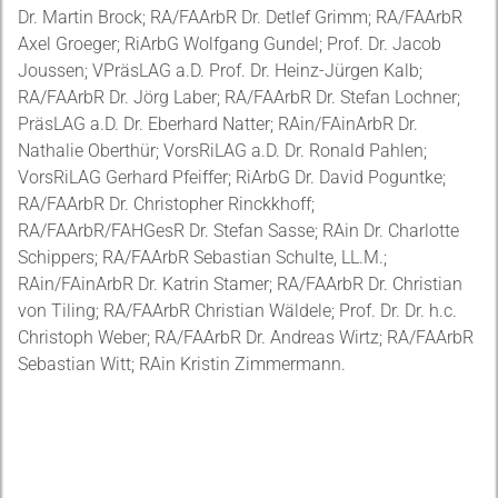
Dr. Martin Brock; RA/FAArbR Dr. Detlef Grimm; RA/FAArbR
Axel Groeger; RiArbG Wolfgang Gundel; Prof. Dr. Jacob
Joussen; VPräsLAG a.D. Prof. Dr. Heinz-Jürgen Kalb;
RA/FAArbR Dr. Jörg Laber; RA/FAArbR Dr. Stefan Lochner;
PräsLAG a.D. Dr. Eberhard Natter; RAin/FAinArbR Dr.
Nathalie Oberthür; VorsRiLAG a.D. Dr. Ronald Pahlen;
VorsRiLAG Gerhard Pfeiffer; RiArbG Dr. David Poguntke;
RA/FAArbR Dr. Christopher Rinckkhoff;
RA/FAArbR/FAHGesR Dr. Stefan Sasse; RAin Dr. Charlotte
Schippers; RA/FAArbR Sebastian Schulte, LL.M.;
RAin/FAinArbR Dr. Katrin Stamer; RA/FAArbR Dr. Christian
von Tiling; RA/FAArbR Christian Wäldele; Prof. Dr. Dr. h.c.
Christoph Weber; RA/FAArbR Dr. Andreas Wirtz; RA/FAArbR
Sebastian Witt; RAin Kristin Zimmermann.