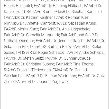
Henrik Holzapfel; FAArbR Dr. Henning Hülbach; FAArbR Dr.
Daniel Hund; RA FAArbR und HGesR Dr. Stephan Karlsfeld;
FAinArbR Dr. Kathrin Kentner; FAArbR Roman Kies;
RiinArbG Dr. Annette Krahforst; RA Dr. Sebastian Krülls;
FAArbR Moritz Kunz; FAinArbR Dr. Anja Lingscheid;
FAinArbR Dr. Cornelia Marquardt; FAinArbR und SozR Dr.
Nathalie Oberthür; FAinArbR Dr. Jennifer Rasche; FAArbR Dr.
Sebastian Ritz; DirinArbG Barbara Rolfs; FAArbR Dr. Stefan
Sasse; FAHGesR Dr. Roger Schaack; FAArbR André Schiepel;
FAArbR Dr. Stefan Seitz; FAArbR Dr. Gunnar Straube;
FAinArbR Dr. Christina Suberg; FAinArbR Tina Thoms;
RiArbG Dr. Jens Tiedemann; FAinArbR Dr. Gerlind
Wisskirchen; FAArbR Dr. Florian Wortmann; FAArbR Dr. Götz
Zerbe; FAinArbR Dr. Joanna Zoglowek.