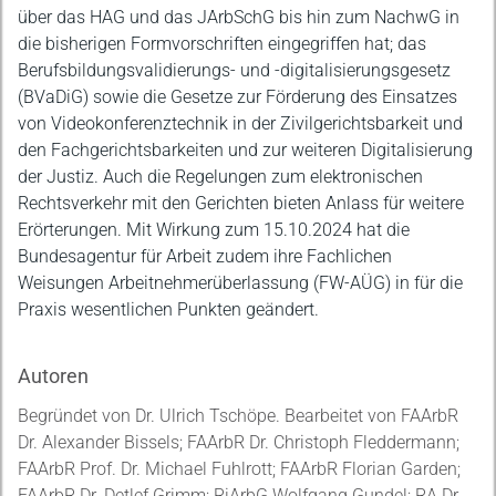
über das HAG und das JArbSchG bis hin zum NachwG in
die bisherigen Formvorschriften eingegriffen hat; das
Berufsbildungsvalidierungs- und -digitalisierungsgesetz
(BVaDiG) sowie die Gesetze zur Förderung des Einsatzes
von Videokonferenztechnik in der Zivilgerichtsbarkeit und
den Fachgerichtsbarkeiten und zur weiteren Digitalisierung
der Justiz. Auch die Regelungen zum elektronischen
Rechtsverkehr mit den Gerichten bieten Anlass für weitere
Erörterungen. Mit Wirkung zum 15.10.2024 hat die
Bundesagentur für Arbeit zudem ihre Fachlichen
Weisungen Arbeitnehmerüberlassung (FW-AÜG) in für die
Praxis wesentlichen Punkten geändert.
Autoren
Begründet von Dr. Ulrich Tschöpe. Bearbeitet von FAArbR
Dr. Alexander Bissels; FAArbR Dr. Christoph Fleddermann;
FAArbR Prof. Dr. Michael Fuhlrott; FAArbR Florian Garden;
FAArbR Dr. Detlef Grimm; RiArbG Wolfgang Gundel; RA Dr.