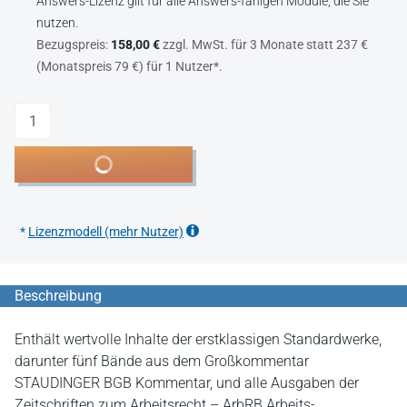
Answers-Lizenz gilt für alle Answers-fähigen Module, die Sie
nutzen.
Bezugspreis:
158,00 €
zzgl. MwSt. für 3 Monate statt 237 €
(Monatspreis 79 €) für 1 Nutzer*.
Anzahl
In den Warenkorb
*
Lizenzmodell (mehr Nutzer)
Beschreibung
Enthält wertvolle Inhalte der erstklassigen Standardwerke,
darunter fünf Bände aus dem Großkommentar
STAUDINGER BGB Kommentar, und alle Ausgaben der
Zeitschriften zum Arbeitsrecht – ArbRB Arbeits-