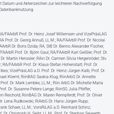
 mit Datum und Aktenzeichen zur leichteren Nachverfolgung
r Datenbanknutzung.
 RA/FAArbR Prof. Dr. Heinz Josef Willemsen und VizePräsLAG
RA Prof. Dr. Georg Annuß, LL.M.; RA/FAArbR Prof. Dr. Nicolai
AArbR Dr. Boris Dzida; RA, StB Dr. Benno Alexander Fischer,
AArbR Prof. Dr. Björn Gaul; RA/FAArbR Karl Geißler; Prof. Dr.
Dr. Martin Henssler; RAin Dr. Carmen Silvia Hergenröder; Stv.
 RA/FAArbR Prof. Dr. Klaus-Stefan Hohenstatt; Prof. Dr.
es; VizePräsLAG a.D. Prof. Dr. Heinz-Jürgen Kalb; Prof. Dr.
ael Kliemt; RiinBAG Saskia Klug; RiinArbG Dr. Annette
 Prof. Dr. Mark Lembke, LL.M.; Riin ArbG Dr. Michelle-Maria
rof. Dr. Susanne Peters-Lange; RiinSG Julia Pfeffer;
n Reichold; RiinBAG Dr. Maren Rennpferdt; Prof. Dr. Oliver
. Dr. Lena Rudkowski; RiArbG Dr. Hans-Jürgen Rupp;
ank Schaer, LL.M.; VorsRiLAG a.D. Reinhard Schinz;
Dr. Christoph H. Seibt, LL.M.; Prof. Dr. Stephan Seiwerth,