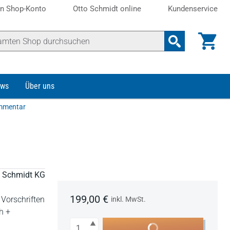
n Shop-Konto
Otto Schmidt online
Kundenservice
ws
Über uns
ommentar
to Schmidt KG
199,00 €
Vorschriften
inkl. MwSt.
h +
Anzahl
In den Warenkorb