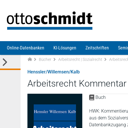
Direkt zum Inhalt
Online-Datenbanken
KI-Lösungen
Zeitschriften
Semi
Bücher
Arbeitsrecht | Sozialrecht
Arbeitsrec
Henssler/Willemsen/Kalb
Arbeitsrecht Kommentar
Buch
HWK: Kommentierung
aus dem Sozialvers
Datenbankzugang z