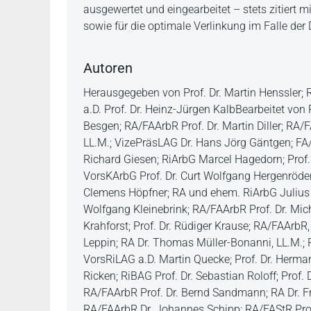
ausgewertet und eingearbeitet – stets zitiert
sowie für die optimale Verlinkung im Falle de
Autoren
Herausgegeben von Prof. Dr. Martin Henssler;
a.D. Prof. Dr. Heinz-Jürgen KalbBearbeitet von 
Besgen; RA/FAArbR Prof. Dr. Martin Diller; RA/F
LL.M.; VizePräsLAG Dr. Hans Jörg Gäntgen; FA/F
Richard Giesen; RiArbG Marcel Hagedorn; Prof. 
VorsKArbG Prof. Dr. Curt Wolfgang Hergenröder;
Clemens Höpfner; RA und ehem. RiArbG Julius Ib
Wolfgang Kleinebrink; RA/FAArbR Prof. Dr. Mich
Krahforst; Prof. Dr. Rüdiger Krause; RA/FAArbR,
Leppin; RA Dr. Thomas Müller-Bonanni, LL.M.; P
VorsRiLAG a.D. Martin Quecke; Prof. Dr. Herman
Ricken; RiBAG Prof. Dr. Sebastian Roloff; Prof
RA/FAArbR Prof. Dr. Bernd Sandmann; RA Dr. Fr
RA/FAArbR Dr. Johannes Schipp; RA/FAStR Prof. 