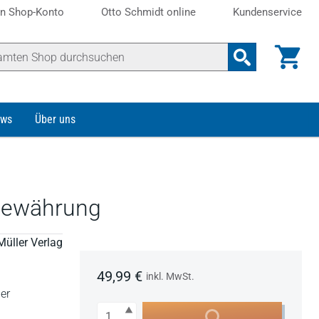
n Shop-Konto
Otto Schmidt online
Kundenservice
ws
Über uns
sgewährung
Müller Verlag
49,99 €
inkl. MwSt.
er
Anzahl
In den Warenkorb