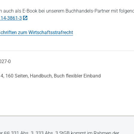
 auch als E-Book bei unserem Buchhandels-Partner mit folgen
114-3861-3
chriften zum Wirtschaftsstrafrecht
027-0
14,
160 Seiten,
Handbuch,
Buch flexibler Einband
er §§ 331 Abs. 3, 333 Abs. 3 StGB kommt im Rahmen der