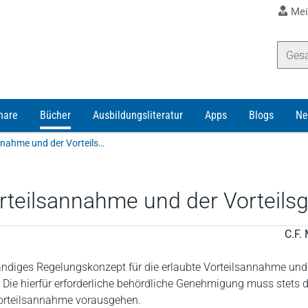
Mei
nare
Bücher
Ausbildungsliteratur
Apps
Blogs
Ne
Leven | Die Genehmigung der Vorteilsannahme und der Vorteilsgewährung
rteilsannahme und der Vorteil
C.F. 
tändiges Regelungskonzept für die erlaubte Vorteilsannahme und
 Die hierfür erforderliche behördliche Genehmigung muss stets d
Vorteilsannahme vorausgehen.