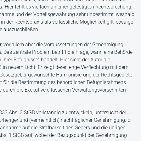
 Hier fehlt es vielfach an einer gefestigten Rechtsprechung.
nnahme und der Vorteilsgewährung sehr unbestimmt, weshalb
n der Rechtspraxis als verlässliche Möglichkeit gilt, etwaige
te auszuschließen.
ur, vor allem aber die Voraussetzungen der Genehmigung
n. Das zentrale Problem betrifft die Frage, wann eine Behörde
hrer Befugnisse“ handelt. Hier sieht der Autor die
 in neuem Licht. Er zeigt deren enge Verflechtung mit dem
om Gesetzgeber gewünschte Harmonisierung der Rechtsgebiete
t für die Bestimmung des behördlichen Befugnisrahmens
 durch die Exekutive erlassenen Verwaltungsvorschriften
33 Abs. 3 StGB vollständig zu entwickeln, untersucht der
rheriger und (vermeintlich) nachträglicher Genehmigung. Er
sannahme auf die Strafbarkeit des Gebers und die übrigen
 Abs. 1 StGB auf, wobei der Bezugspunkt der Genehmigung