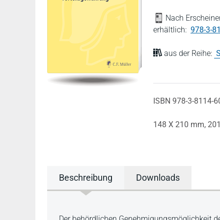
Nach Erscheinen
erhältlich:
978-3-8
aus der Reihe:
S
ISBN 978-3-8114-6
148 X 210 mm,
20
Beschreibung
Downloads
Beschreibung
Der behördlichen Genehmigungsmöglichkeit d