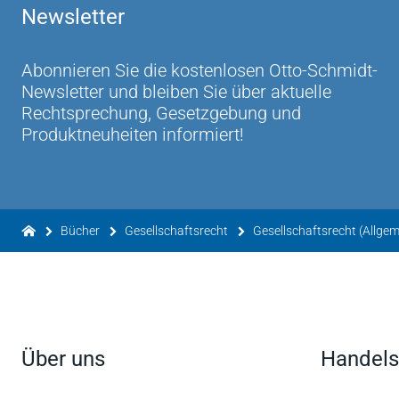
Newsletter
Leser erlaubt, sich in relativ kurzer Zeit eine
Haftungsrisiken zu vermeiden.
Notarassessorin Silvia Paulöhrl in: MittBayNot 
Abonnieren Sie die kostenlosen Otto-Schmidt-
Newsletter und bleiben Sie über aktuelle
Gerade aufgrund der ausführlichen Darstellung
Rechtsprechung, Gesetzgebung und
Gestaltungsvarianten lohnt sich der Erwerb der 
Produktneuheiten informiert!
Neuerscheinung zur Unternehmensnachfolge.
Notar a.D. Sebastian Herrler in: DNotI-Report 9/
Insgesamt ist das Werk aufgrund der gelungene
Gestaltungshinweisen und der Verknüpfung von
Bücher
Gesellschaftsrecht
Gesellschaftsrecht (Allge
Ertragsteuern von hohem Nutzwert für den Prak
Prof. Dr. Klaus Weber in: Zeitschrift für Erbr
Über uns
Handels