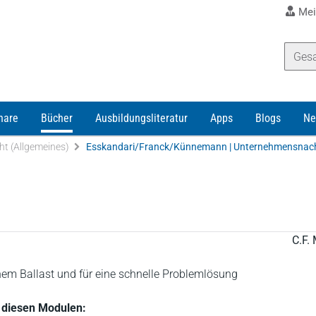
Mei
nare
Bücher
Ausbildungsliteratur
Apps
Blogs
Ne
ht (Allgemeines)
Esskandari/Franck/Künnemann | Unternehmensnac
C.F. 
chem Ballast und für eine schnelle Problemlösung
in diesen Modulen: