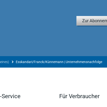
n Überblick über Gestaltungsalternativen zu verschaffen und
5/2012
Zur Abonnem
 der steuerlichen Implikationen der verschiedenen
vorliegenden "von Praktikern für Praktiker" verfassten
2012
n Mischung aus inhaltlicher Tiefe, konkreten
 Erbrecht, Gesellschaftsrecht, Erbschaftsteuern und
meines)
Esskandari/Franck/Künnemann | Unternehmensnachfolge
tiker.
echt und Vermögensnachfolge (ZEV) 2/2013
-Service
Für Verbraucher