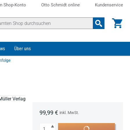
n Shop-Konto
Otto Schmidt online
Kundenservice
ws
Über uns
hfolge
Müller Verlag
99,99 €
inkl. MwSt.
Anzahl
In den Warenkorb