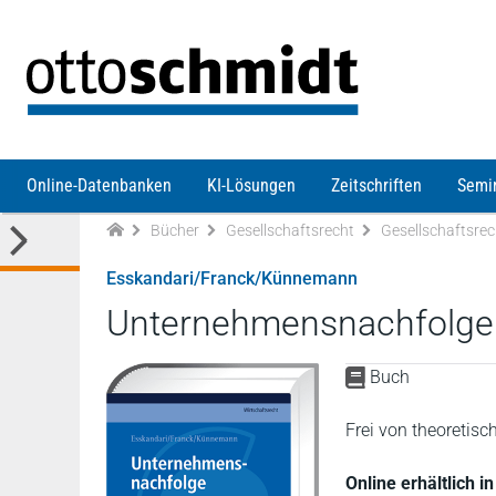
Direkt zum Inhalt
Online-Datenbanken
KI-Lösungen
Zeitschriften
Semi
Bücher
Gesellschaftsrecht
Gesellschaftsrec
Esskandari/Franck/Künnemann
Unternehmensnachfolge
Buch
Frei von theoretis
Online erhältlich 