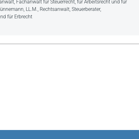
nwalt, Fachanwalt für Steuerrecht, für Arbeitsrecht und für
f Künnemann, LL.M., Rechtsanwalt, Steuerberater,
nd für Erbrecht
eam aus Rechtsanwalt, Notar und
von ihrem berufsübergreifenden Ansatz her, dass jeder Leser,
s ziehen wird.
alität des Kompendiums kann das Werk ... jedem Benutzer,
lge in rechtlicher bzw. in steuerlicher Hinsicht beschäftigt,
Studien geeignetes Werk empfohlen werden.
/2013
elevantes Nachschlagewerk zu verstehen, das ... es dem