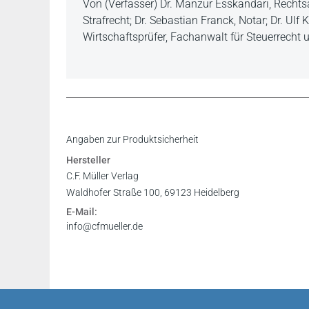
Von (Verfasser) Dr. Manzur Esskandari, Rechtsa
Strafrecht; Dr. Sebastian Franck, Notar; Dr. Ul
Wirtschaftsprüfer, Fachanwalt für Steuerrecht u
Glückwunsch dem interdisziplinären Autorent
Inhaltsverzeichnis
Angaben zur Produktsicherheit
Wirtschaftsprüfer/Steuerberater, es garantiert 
Leseprobe
Hersteller
der zu diesem Buch greift, seinen Nutzen darau
Leseprobe
C.F. Müller Verlag
RA Dirk Vianden, Bonn, in: ErbR 7/2012
Leseprobe
Waldhofer Straße 100, 69123 Heidelberg
E-Mail:
Nicht zuletzt wegen der hohen praktischen Qu
info@cfmueller.de
der sich thematisch mit der Unternehmensnachfo
als aktuelles und auch für fachübergreifende 
Wolfgang Schmidt in: Die Wirtschaftsprüfung 2
Zusammenfassend ist das Buch als ein praxisr