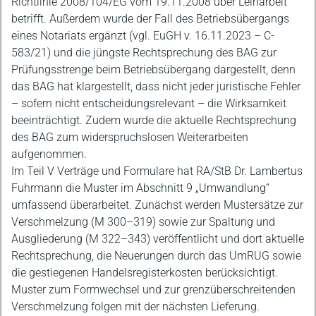
Richtlinie 2008/104/EG vom 19.11.2008 über Leiharbeit
betrifft. Außerdem wurde der Fall des Betriebsübergangs
eines Notariats ergänzt (vgl. EuGH v. 16.11.2023 – C-
583/21) und die jüngste Rechtsprechung des BAG zur
Prüfungsstrenge beim Betriebsübergang dargestellt, denn
das BAG hat klargestellt, dass nicht jeder juristische Fehler
– sofern nicht entscheidungsrelevant – die Wirksamkeit
beeinträchtigt. Zudem wurde die aktuelle Rechtsprechung
des BAG zum widerspruchslosen Weiterarbeiten
aufgenommen.
Im Teil V Verträge und Formulare hat RA/StB Dr. Lambertus
Fuhrmann die Muster im Abschnitt 9 „Umwandlung“
umfassend überarbeitet. Zunächst werden Mustersätze zur
Verschmelzung (M 300–319) sowie zur Spaltung und
Ausgliederung (M 322–343) veröffentlicht und dort aktuelle
Rechtsprechung, die Neuerungen durch das UmRUG sowie
die gestiegenen Handelsregisterkosten berücksichtigt.
Muster zum Formwechsel und zur grenzüberschreitenden
Verschmelzung folgen mit der nächsten Lieferung.