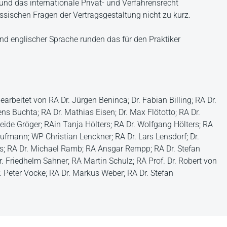
 und das internationale Privat- und Verfahrensrecht
ssischen Fragen der Vertragsgestaltung nicht zu kurz.
nd englischer Sprache runden das für den Praktiker
rbeitet von RA Dr. Jürgen Beninca; Dr. Fabian Billing; RA Dr.
ns Buchta; RA Dr. Mathias Eisen; Dr. Max Flötotto; RA Dr.
Heide Gröger; RAin Tanja Hölters; RA Dr. Wolfgang Hölters; RA
ufmann; WP Christian Lenckner; RA Dr. Lars Lensdorf; Dr.
els; RA Dr. Michael Ramb; RA Ansgar Rempp; RA Dr. Stefan
Dr. Friedhelm Sahner; RA Martin Schulz; RA Prof. Dr. Robert von
 Peter Vocke; RA Dr. Markus Weber; RA Dr. Stefan