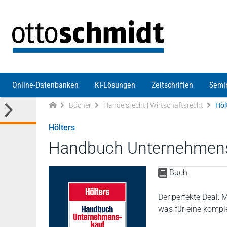
Direkt zum Inhalt
Online-Datenbanken
KI-Lösungen
Zeitschriften
Semi
Bücher
Handelsrecht | Wirtschaftsrecht
Höl
Hölters
Handbuch Unternehmen
Buch
Der perfekte Deal:
was für eine kompl