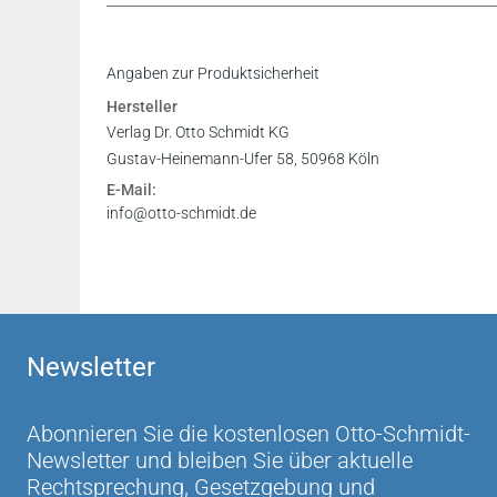
Inhaltsverzeichnis
Angaben zur Produktsicherheit
Vorwort
Hersteller
Leseprobe
Verlag Dr. Otto Schmidt KG
Gustav-Heinemann-Ufer 58, 50968 Köln
E-Mail:
info@otto-schmidt.de
Newsletter
Abonnieren Sie die kostenlosen Otto-Schmidt-
Newsletter und bleiben Sie über aktuelle
Rechtsprechung, Gesetzgebung und