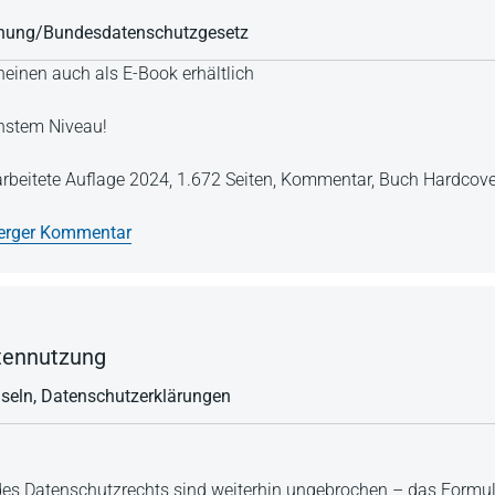
dnung/Bundesdatenschutzgesetz
einen auch als E-Book erhältlich
hstem Niveau!
arbeitete Auflage 2024,
1.672 Seiten,
Kommentar,
Buch Hardcove
erger Kommentar
tennutzung
useln, Datenschutzerklärungen
es Datenschutzrechts sind weiterhin ungebrochen – das Form