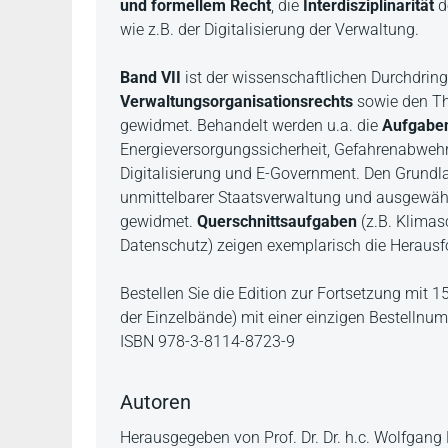
und formellem Recht
, die
Interdisziplinarität
d
wie z.B. der Digitalisierung der Verwaltung.
Band VII
ist der wissenschaftlichen Durchdrin
Verwaltungsorganisationsrechts
sowie den Th
gewidmet. Behandelt werden u.a. die
Aufgabe
Energieversorgungssicherheit, Gefahrenabweh
Digitalisierung und E-Government. Den Grundl
unmittelbarer Staatsverwaltung und ausgewähl
gewidmet.
Querschnittsaufgaben
(z.B. Klimas
Datenschutz) zeigen exemplarisch die Herausf
Bestellen Sie die Edition zur Fortsetzung mit 
der Einzelbände) mit einer einzigen Bestellnu
ISBN 978-3-8114-8723-9
Autoren
Herausgegeben von Prof. Dr. Dr. h.c. Wolfgang