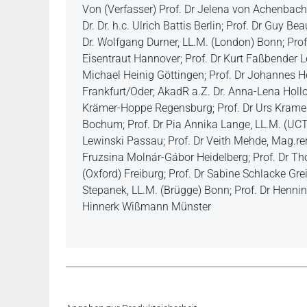
Von (Verfasser) Prof. Dr Jelena von Achenbach, 
Dr. Dr. h.c. Ulrich Battis Berlin; Prof. Dr Guy 
Dr. Wolfgang Durner, LL.M. (London) Bonn; Prof. 
Eisentraut Hannover; Prof. Dr Kurt Faßbender Le
Michael Heinig Göttingen; Prof. Dr Johannes H
Frankfurt/Oder; AkadR a.Z. Dr. Anna-Lena Holl
Krämer-Hoppe Regensburg; Prof. Dr Urs Kramer P
Bochum; Prof. Dr Pia Annika Lange, LL.M. (UCT
Lewinski Passau; Prof. Dr Veith Mehde, Mag.rer
Fruzsina Molnár-Gábor Heidelberg; Prof. Dr Th
(Oxford) Freiburg; Prof. Dr Sabine Schlacke Grei
Stepanek, LL.M. (Brügge) Bonn; Prof. Dr Hennin
Hinnerk Wißmann Münster