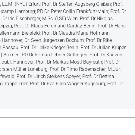
LL.M. (NYU) Erfurt; Prof. Dr Steffen Augsberg Gießen; Prof.
Beaucamp Hamburg; PD Dr. Peter Collin Frankfurt/Main; Prof. Dr.
Dr Iris Eisenberger, M.Sc. (LSE) Wien; Prof. Dr Nikolas
ipzig; Prof. Dr Klaus Ferdinand Gärditz Berlin; Prof. Dr Hans
ellermann Bielefeld; Prof. Dr Claudia Maria Hofmann
o Hannover; Dr. Sven Jürgensen Bochum; Prof. Dr Rike
assau; Prof. Dr Heike Krieger Berlin; Prof. Dr Julian Krüper
) Bremen; PD Dr Roman Lehner Göttingen; Prof. Dr Kai von
.publ. Hannover; Prof. Dr Markus Möstl Bayreuth; Prof. Dr
orsten Müller Lüneburg; Prof. Dr Timo Rademacher, M.Jur.
fswald; Prof. Dr Ulrich Stelkens Speyer; Prof. Dr Bettina
g Tappe Trier; Prof. Dr Eva Ellen Wagner Augsburg; Prof. Dr