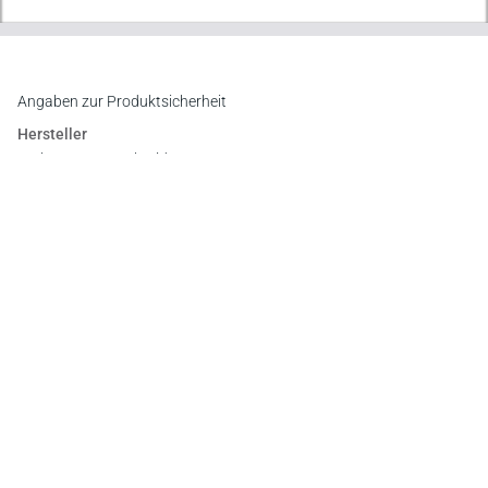
Angaben zur Produktsicherheit
Hersteller
Verlag Dr. Otto Schmidt KG
Gustav-Heinemann-Ufer 58, 50968 Köln
E-Mail:
info@otto-schmidt.de
Newsletter
Abonnieren Sie die kostenlosen Otto-Schmidt-Newsletter
und bleiben Sie über aktuelle Rechtsprechung,
Gesetzgebung und Produktneuheiten informiert!