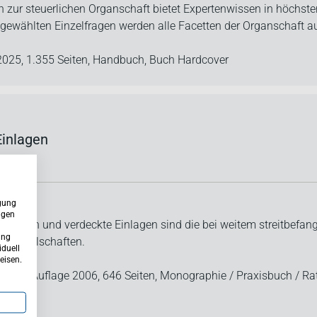
 zur steuerlichen Organschaft bietet Expertenwissen in höchster
gewählten Einzelfragen werden alle Facetten der Organschaft au
 2025,
1.355 Seiten,
Handbuch,
Buch Hardcover
Einlagen
ügung
ngen
tungen und verdeckte Einlagen sind die bei weitem streitbefa
ung
algesellschaften.
iduell
eisen.
eitete Auflage 2006,
646 Seiten,
Monographie / Praxisbuch / Ra