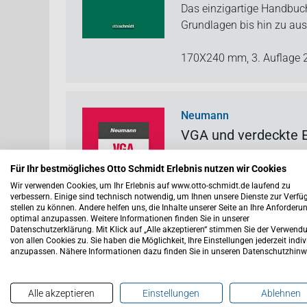
Das einzigartige Handbuch
Grundlagen bis hin zu aus
170X240 mm,
3. Auflage
Neumann
VGA und verdeckte 
Beratung von A–Z
Für Ihr bestmögliches Otto Schmidt Erlebnis nutzen wir Cookies
Buch
Wir verwenden Cookies, um Ihr Erlebnis auf www.otto-schmidt.de laufend zu
verbessern. Einige sind technisch notwendig, um Ihnen unsere Dienste zur Verf
stellen zu können. Andere helfen uns, die Inhalte unserer Seite an Ihre Anforderu
Verdeckte Gewinnausschüt
optimal anzupassen. Weitere Informationen finden Sie in unserer
Datenschutzerklärung. Mit Klick auf „Alle akzeptieren“ stimmen Sie der Verwend
der Besteuerung von Kapit
von allen Cookies zu. Sie haben die Möglichkeit, Ihre Einstellungen jederzeit indiv
anzupassen. Nähere Informationen dazu finden Sie in unseren Datenschutzhinw
160X240 mm,
2. neubearb
Einband
Alle akzeptieren
Einstellungen
Ablehnen