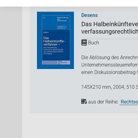
Desens
Das Halbeinkünftever
verfassungsrechtlic
Buch
Die Ablösung des Anrechn
Unternehmenssteuerreform
einen Diskussionsbeitrag l
145X210 mm,
2004,
510 S
aus der Reihe:
Rechtso