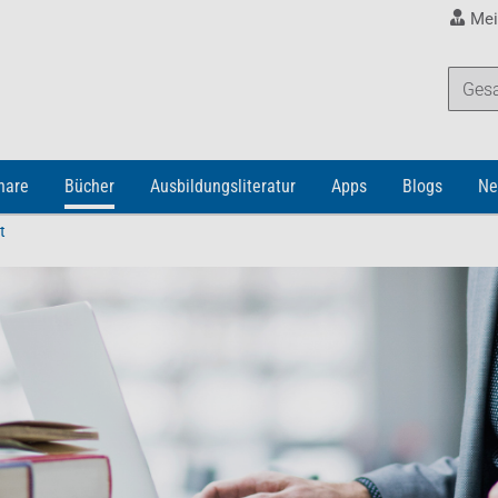
Mei
nare
Bücher
Ausbildungsliteratur
Apps
Blogs
Ne
t