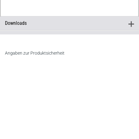
Downloads
+
Downloads
Inhaltsverzeichnis
Vorwort
Angaben zur Produktsicherheit
Hersteller
C.F. Müller Verlag
Waldhofer Straße 100, 69123 Heidelberg
E-Mail:
info@cfmueller.de
Newsletter
Abonnieren Sie die kostenlosen Otto-Schmidt-Newsletter