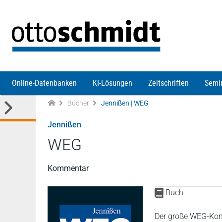
Direkt zum Inhalt
Online-Datenbanken
KI-Lösungen
Zeitschriften
Semi
Bücher
Jennißen | WEG
Jennißen
WEG
Kommentar
Buch
Der große WEG-Komm