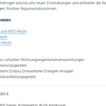
hdringen präzise alle neuen Entwicklungen und enthalten die fü
gen, frischen Argumentationslinien.
Modulen
- und WEG-Recht
recht
G-Recht
zu virtuellen Wohnungseigentümerversammlungen
ckersolargeräten
 beim Einbau Erneuerbarer-Energien-Anlagen
stenaufteilungsgesetz
085-4
900 Seiten,
Kommentar,
Buch Hardcover