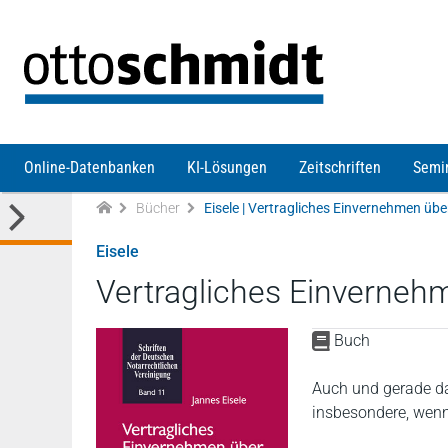
Direkt zum Inhalt
Online-Datenbanken
KI-Lösungen
Zeitschriften
Semi
Bücher
Eisele
Vertragliches Einvernehm
Buch
Auch und gerade das
insbesondere, wen