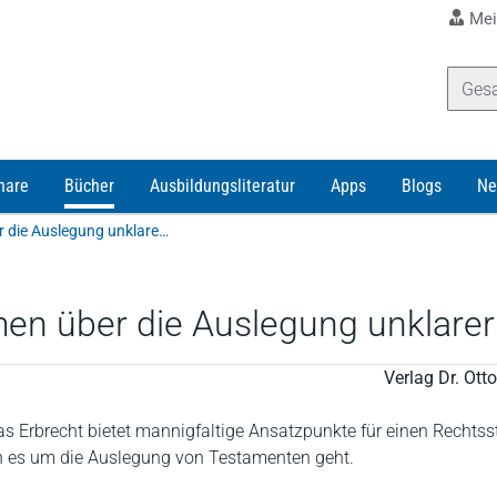
Mei
nare
Bücher
Ausbildungsliteratur
Apps
Blogs
Ne
Eisele | Vertragliches Einvernehmen über die Auslegung unklarer letztwilliger Verfügungen
en über die Auslegung unklarer 
Verlag Dr. Ot
 Erbrecht bietet mannigfaltige Ansatzpunkte für einen Rechtsstr
n es um die Auslegung von Testamenten geht.