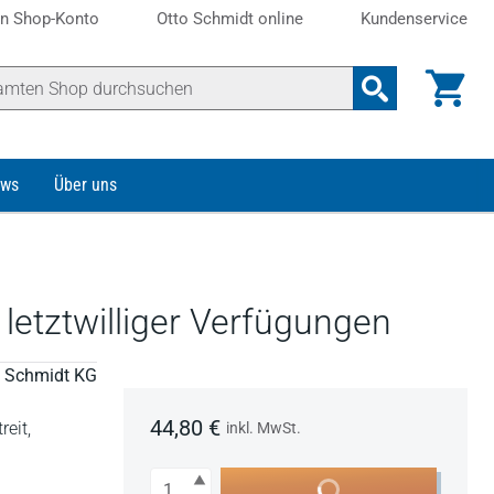
n Shop-Konto
Otto Schmidt online
Kundenservice
ws
Über uns
letztwilliger Verfügungen
to Schmidt KG
44,80 €
eit,
inkl. MwSt.
Anzahl
In den Warenkorb