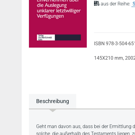
aus der Reihe:
S
ISBN 978-3-504-65
145X210 mm,
200
Beschreibung
Beschreibung
Geht man davon aus, dass bei der Ermittlung 
solche, die außerhalb des Testaments liegen, zu