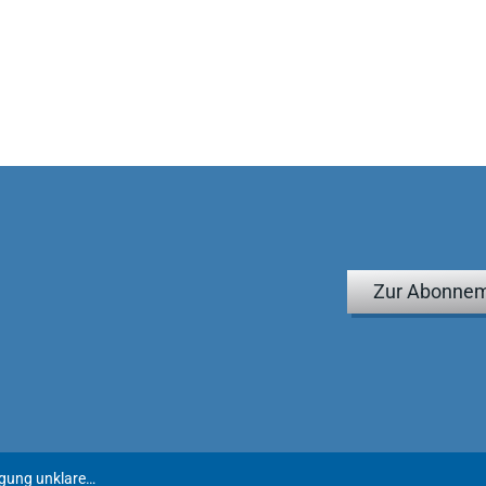
Zur Abonnem
Eisele | Vertragliches Einvernehmen über die Auslegung unklarer letztwilliger Verfügungen