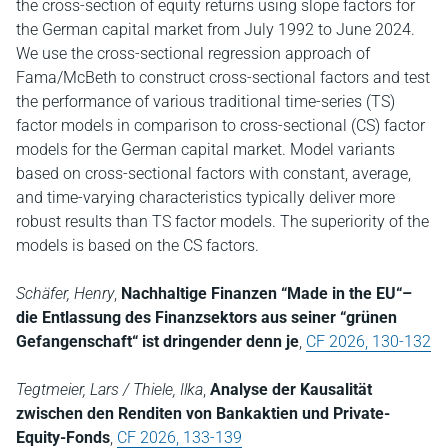
the cross-section of equity returns using slope factors for
the German capital market from July 1992 to June 2024.
We use the cross-sectional regression approach of
Fama/McBeth to construct cross-sectional factors and test
the performance of various traditional time-series (TS)
factor models in comparison to cross-sectional (CS) factor
models for the German capital market. Model variants
based on cross-sectional factors with constant, average,
and time-varying characteristics typically deliver more
robust results than TS factor models. The superiority of the
models is based on the CS factors.
Schäfer, Henry
,
Nachhaltige Finanzen “Made in the EU“–
die Entlassung des Finanzsektors aus seiner “grünen
Gefangenschaft“ ist dringender denn je
,
CF 2026, 130-132
Tegtmeier, Lars / Thiele, Ilka
,
Analyse der Kausalität
zwischen den Renditen von Bankaktien und Private-
Equity-Fonds
,
CF 2026, 133-139