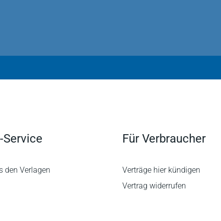
e man jedem angehenden Juristen ohne Bedenken für sein
spot.com 20.10.2014
at im Bereich des Strafrechts ohne große Brüche
reifen. Es lohnt sich.
-Service
Für Verbraucher
s den Verlagen
Verträge hier kündigen
Vertrag widerrufen