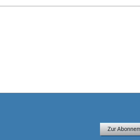
r einfach Stoff souverän. Außerdem wissen sie, wo die
ch seinem zweiten Staatsexamen Strafrichter werden möchte,
" auch in seinen ersten Berufsjahren schätzen und mit
on eignet es sich ... hervorragend.
ine uneingeschränkte Empfehlung für dieses Buch
für die Ausbildung in der Strafstation. Die über 550 Seiten
g dar ... Daher ist es ratsam, bereits frühzeitig mit der
 kurzfristige Vorbereitung zu nutzen. Als Wegbegleiter für
ingegen hervorragend.
Zur Abonnem
//dierezensenten.blogspot.com 28.9.2018