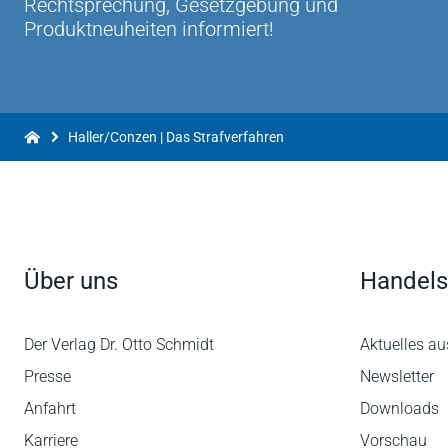
Rechtsprechung, Gesetzgebung und
"Das Strafverfahren" ist eines der Bücher, di
Produktneuheiten informiert!
Referendariat ans Herz legen kann.
RiAG Carsten Krumm auf: dierezensenten.blog
Wer den Übergang von der Uni zum Referendari
bewerkstelligen möchte, sollte zu diesem Buch g
Haller/Conzen | Das Strafverfahren
Studium WS 2011/2012
Über uns
Handels
Der Verlag Dr. Otto Schmidt
Aktuelles au
Presse
Newsletter
Anfahrt
Downloads
Karriere
Vorschau