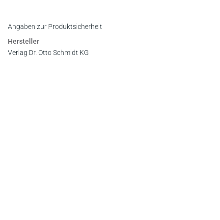
Angaben zur Produktsicherheit
Hersteller
Verlag Dr. Otto Schmidt KG
Gustav-Heinemann-Ufer 58, 50968 Köln
E-Mail:
info@otto-schmidt.de
Newsletter
Abonnieren Sie die kostenlosen Otto-Schmidt-Newsletter
und bleiben Sie über aktuelle Rechtsprechung,
Gesetzgebung und Produktneuheiten informiert!
Zur Abonnement-Auswahl