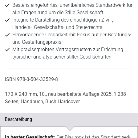
Bestens eingeführtes, unentbehrliches Standardwerk für
alle Fragen rund um die Stille Gesellschaft
Integrierte Darstellung des einschlägigen Zivil-,
Handels-, Gesellschafts- und Steuerrechts
Hervorragende Lesbarkeit mit Fokus auf der Beratungs-
und Gestaltungspraxis
Mit praxiserprobten Vertragsmustern zur Errichtung
typischer und atypischer stiller Gesellschaften
ISBN 978-3-504-33529-8
170 X 240 mm,
10., neu bearbeitete Auflage 2025,
1.238
Seiten,
Handbuch,
Buch Hardcover
Beschreibung
Beschreibung
In bester Gesellschaft:
Der Blaurock ist das Standardwerk