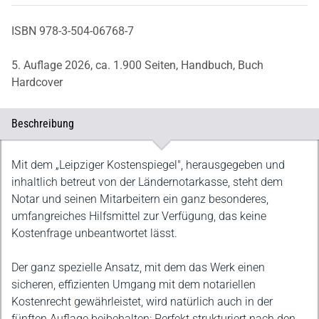
ISBN 978-3-504-06768-7
5. Auflage 2026,
ca. 1.900 Seiten,
Handbuch,
Buch
Hardcover
Beschreibung
Beschreibung
Mit dem „Leipziger Kostenspiegel", herausgegeben und
inhaltlich betreut von der Ländernotarkasse, steht dem
Notar und seinen Mitarbeitern ein ganz besonderes,
umfangreiches Hilfsmittel zur Verfügung, das keine
Kostenfrage unbeantwortet lässt.
Der ganz spezielle Ansatz, mit dem das Werk einen
sicheren, effizienten Umgang mit dem notariellen
Kostenrecht gewährleistet, wird natürlich auch in der
fünften Auflage beibehalten: Perfekt strukturiert nach den